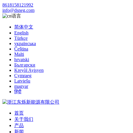
8618158121992
info@dsneg.com
语言
简体中文
English
Türkçe
українська
Čeština
Malti
hrvatski
Български
Kreyòl Ayisyen
Cymraeg
Latviešu
magyar
हिंदी
首页
关于我们
产品
新闻